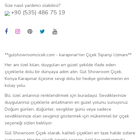
Size nasıl yardımcı olabiliriz?
+90 (535) 486 75 19
**gulshowroomcicek.com - karapınar'nın Çiçek Siparişi Uzmanı**
Her anı özel kılan, duyguları en güzel şekilde ifade eden
çiçeklerle dolu bir dünyaya adım atın. Gül Showroom Çiçek,
Konya Karapınar ilçesine sevgi dolu bir hediye göndermenin en
kolay yolu.
Biz, özel anlarınızı renklendirmek için buradayız. Sevdiklerinize
duygularınızı çiçeklerle anlatmanın en güzel yolunu sunuyoruz.
Doğum günleri, düğünler, sevgililer günü veya sadece
sevdiklerinize olan sevginizi göstermek için mükemmel bir çiçek
seçeneği sizleri bekliyor.
Gül Showroom Çiçek olarak, kaliteli çiçekleri en taze halde sizlere
sunuyoruz. Her bir çiçeği özenle seçiyor, özel tasarımlarımızla