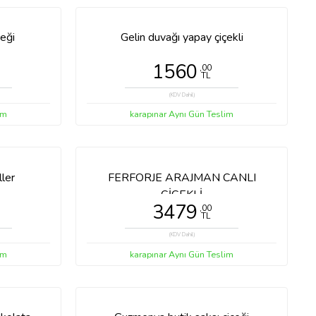
eği
Gelin duvağı yapay çiçekli
1560
,00
TL
(KDV Dahil)
im
karapınar Aynı Gün Teslim