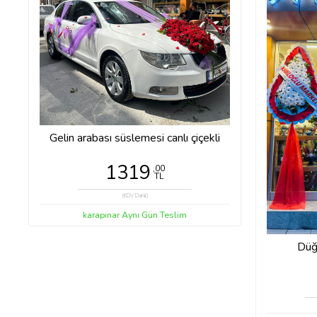
Gelin arabası süslemesi canlı çiçekli
1319
,00
TL
(KDV Dahil)
karapınar Aynı Gün Teslim
Düğ