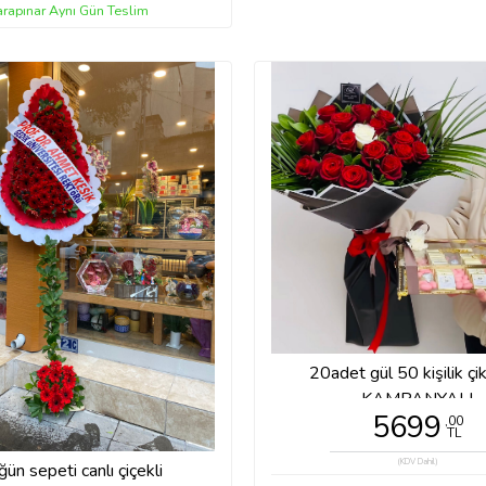
arapınar Aynı Gün Teslim
20adet gül 50 kişilik çi
KAMPANYALI
5699
,00
TL
(KDV Dahil)
ün sepeti canlı çiçekli