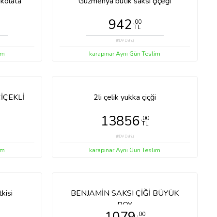
ller
FERFORJE ARAJMAN CANLI
ÇİÇEKLİ
3479
,00
TL
(KDV Dahil)
im
karapınar Aynı Gün Teslim
ikolata
Guzmenya butik saksı çiçeği