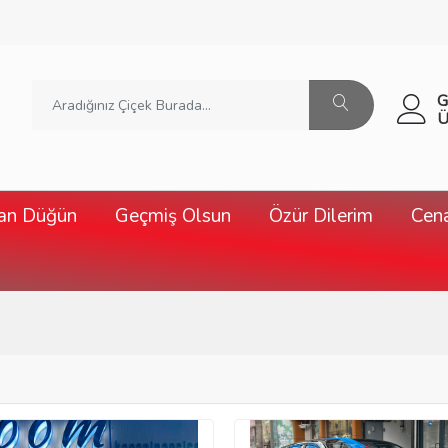
G
Ü
şan Düğün
Geçmiş Olsun
Özür Dilerim
Cena