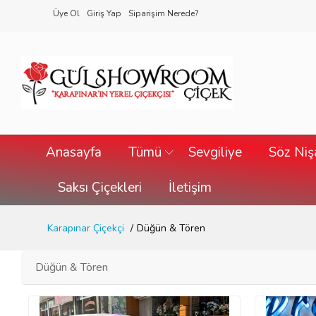
Üye Ol
Giriş Yap
Siparişim Nerede?
Anasayfa
Tümü
Sevgiliye
Söz Ni
Saksı Çiçekleri
İletişim
Karapınar Çiçekçi
Düğün & Tören
Düğün & Tören