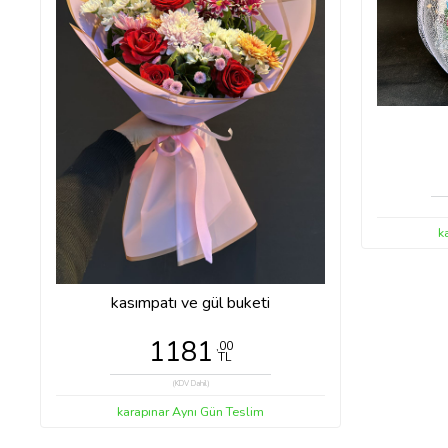
k
kasımpatı ve gül buketi
1181
,00
TL
(KDV Dahil)
karapınar Aynı Gün Teslim