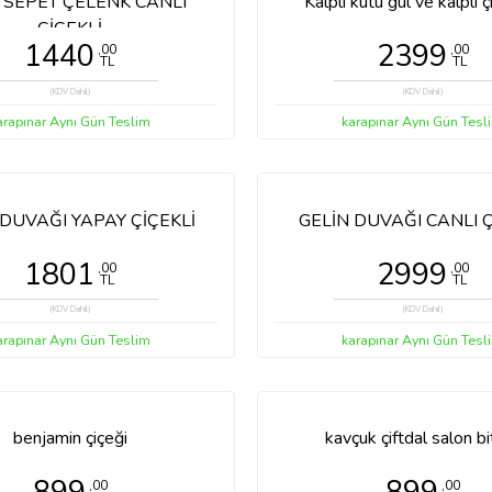
kırmızı gül buketi
1440
,00
TL
(KDV Dahil)
arapınar Aynı Gün Teslim
i gelin duvağı canlı çiçekli
51 gül buketi ithal gü
3579
5300
,00
,00
TL
TL
(KDV Dahil)
(KDV Dahil)
arapınar Aynı Gün Teslim
karapınar Aynı Gün Tesl
İ SEPET ÇELENK CANLI
Kalpli kutu gül ve kalpli ç