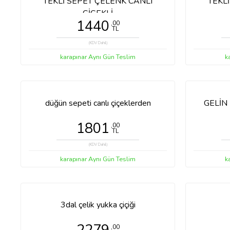
(KDV Dahil)
karapınar Aynı Gün Teslim
k
(Çelenk) Ayağı çiçekli tekli sepet
çiftl
2399
,00
TL
(KDV Dahil)
karapınar Aynı Gün Teslim
k
TEKLİ SEPET ÇELENK CANLI
TEKL