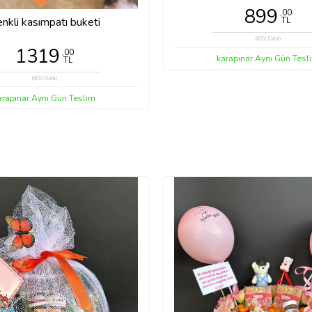
899
,00
nkli kasımpatı buketi
TL
(KDV Dahil)
1319
,00
karapınar Aynı Gün Tesl
TL
(KDV Dahil)
arapınar Aynı Gün Teslim