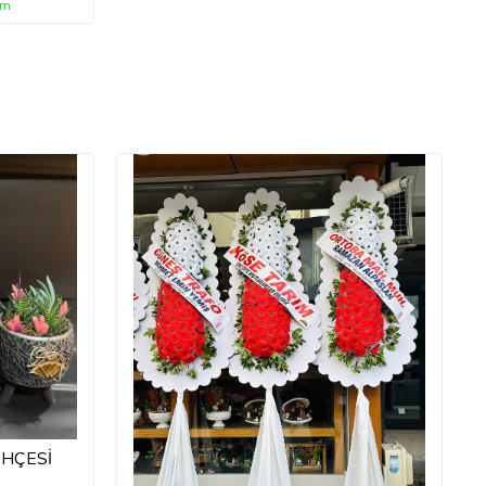
im
HÇESİ