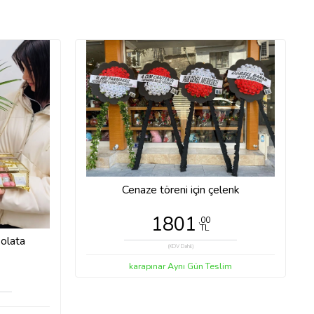
Cenaze töreni için çelenk
1801
,00
TL
kolata
(KDV Dahil)
karapınar Aynı Gün Teslim