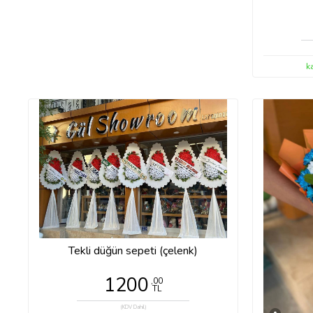
k
Tekli düğün sepeti (çelenk)
1200
,00
TL
(KDV Dahil)