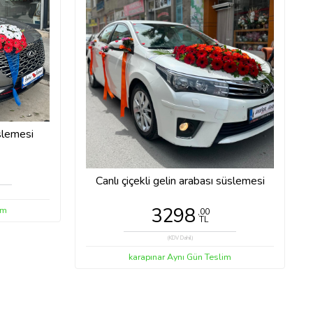
üslemesi
Canlı çiçekli gelin arabası süslemesi
3298
im
,00
TL
(KDV Dahil)
karapınar Aynı Gün Teslim