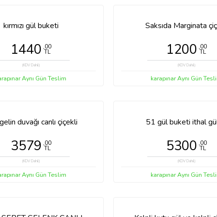
Saksıda Marginata çiç
1200
,00
TL
(KDV Dahil)
karapınar Aynı Gün Tesl