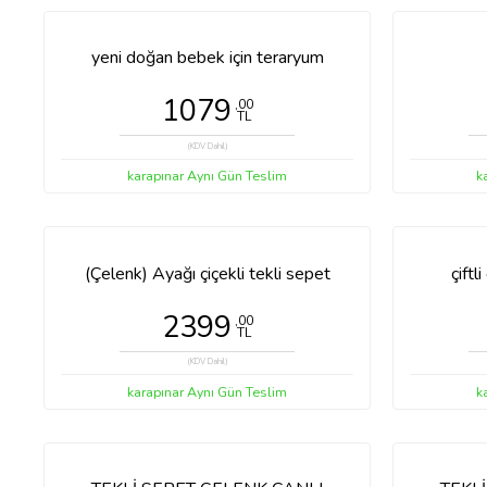
yeni doğan bebek için teraryum
1079
,00
TL