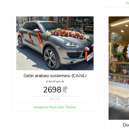
k
Gelin arabası süslemesi (CANLI
ÇİÇEKLİ)
2698
,00
TL
(KDV Dahil)
karapınar Aynı Gün Teslim
Düğ