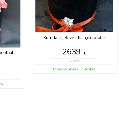
Kutuda çiçek ve ithal çikolatalar
2639
,00
e ithal
TL
(KDV Dahil)
karapınar Aynı Gün Teslim
im