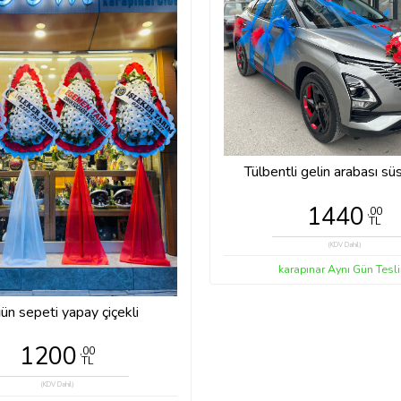
Tülbentli gelin arabası s
1440
,00
TL
(KDV Dahil)
karapınar Aynı Gün Tesl
ün sepeti yapay çiçekli
1200
,00
TL
(KDV Dahil)