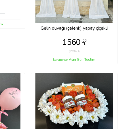
im
Gelin duvağı (çelenk) yapay çiçekli
1560
,00
TL
(KDV Dahil)
karapınar Aynı Gün Teslim