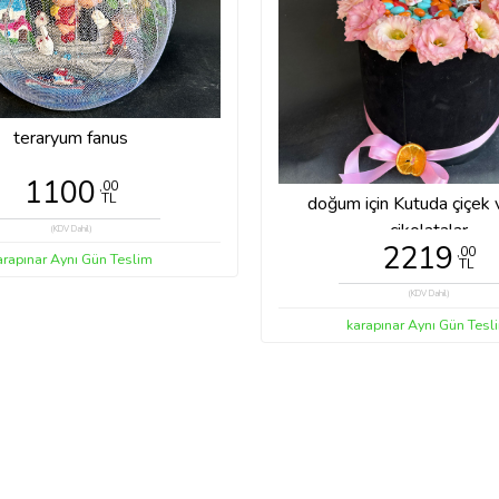
teraryum fanus
1100
,00
TL
doğum için Kutuda çiçek v
çikolatalar
(KDV Dahil)
2219
,00
arapınar Aynı Gün Teslim
TL
(KDV Dahil)
karapınar Aynı Gün Tesl