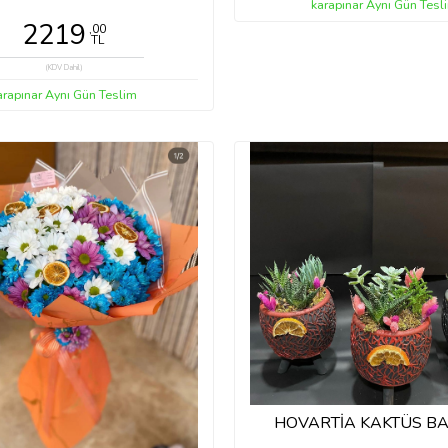
karapınar Aynı Gün Tesl
2219
,00
TL
(KDV Dahil)
arapınar Aynı Gün Teslim
HOVARTİA KAKTÜS BA